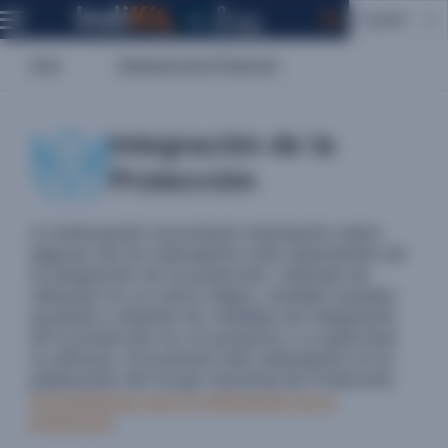
Español
Inicio
Integración de la Protección
Integración de la
Protección
A continuación encontrará orientación sobre
algunos de los indicadores más importantes de
la
integración de
la protección. Además de
utilizarse en un marco lógico, también pueden
ayudarle a diseñar las medidas de integración
de la protección en un proyecto y a supervisar
su eficacia. Encontrará más indicadores en la
publicación del Grupo Sectorial de Protección
Herramientas para la integración de la
protección
.